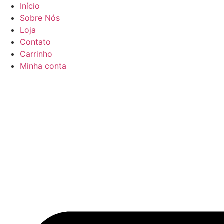
Ir
Início
para
Sobre Nós
o
Loja
conteúdo
Contato
Carrinho
Minha conta